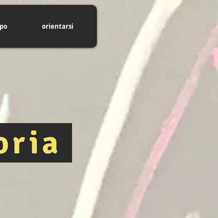
ppo
orientarsi
oria