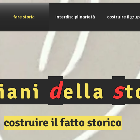
fare storia
interdisciplinarietà
costruire il gru
d
s
giani
ella
t
costruire il fatto storico