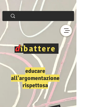
d
i
battere
educare
all'argomentazione
rispettosa