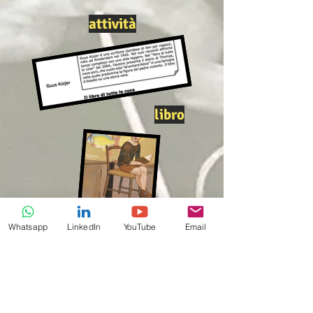
attività
libro
Whatsapp
LinkedIn
YouTube
Email
il bugiardo