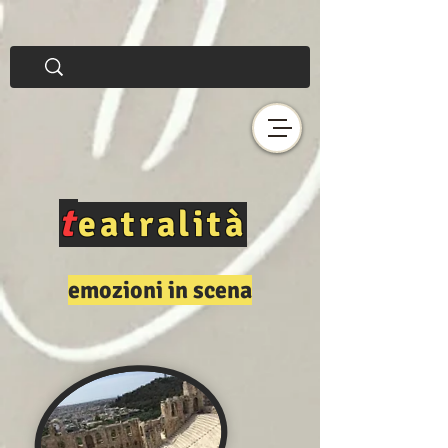
t
eatralità
emozioni in scena